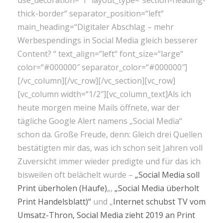
use_decoration=“1″ layout_type=“section-heading-
thick-border“ separator_position=“left“
main_heading=“Digitaler Abschlag – mehr
Werbespendings in Social Media gleich besserer
Content? “ text_align=“left“ font_size=“large“
color=“#000000″ separator_color=“#000000″]
[/vc_column][/vc_row][/vc_section][vc_row]
[vc_column width=“1/2″][vc_column_text]Als ich
heute morgen meine Mails öffnete, war der
tägliche Google Alert namens „Social Media“
schon da. Große Freude, denn: Gleich drei Quellen
bestätigten mir das, was ich schon seit Jahren voll
Zuversicht immer wieder predigte und für das ich
bisweilen oft belächelt wurde –
„Social Media soll
Print überholen (Haufe)
„,
„Social Media überholt
Print Handelsblatt)“
und „
Internet schubst TV vom
Umsatz-Thron, Social Media zieht 2019 an Print