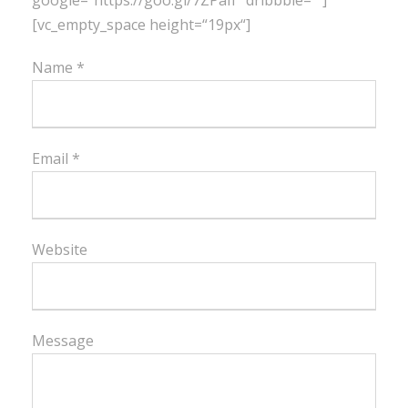
google=“https://goo.gl/7ZPaIf“ dribbble=““]
[vc_empty_space height=“19px“]
Name *
Email *
Website
Message